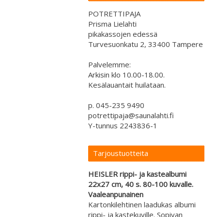
POTRETTIPAJA
Prisma Lielahti
pikakassojen edessä
Turvesuonkatu 2, 33400 Tampere
Palvelemme:
Arkisin klo 10.00-18.00.
Kesälauantait huilataan.
p. 045-235 9490
potrettipaja@saunalahti.fi
Y-tunnus 2243836-1
Tarjoustuotteita
HEISLER rippi- ja kastealbumi
22x27 cm, 40 s. 80-100 kuvalle.
Vaaleanpunainen
Kartonkilehtinen laadukas albumi
rippi- ja kastekuville. Sopivan