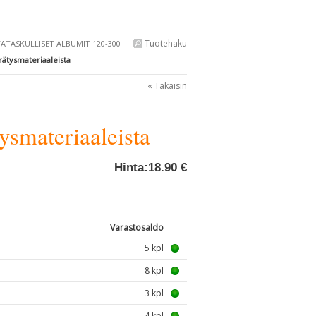
Tuotehaku
ATASKULLISET ALBUMIT 120-300
ätysmateriaaleista
« Takaisin
smateriaaleista
Hinta:
18.90 €
Varastosaldo
5 kpl
8 kpl
3 kpl
4 kpl