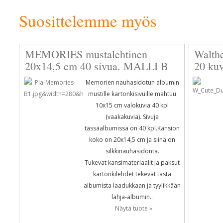
Suosittelemme myös
MEMORIES mustalehtinen
Walth
20x14,5 cm 40 sivua. MALLI B
20 kuv
Memorien nauhasidotun albumin
mustille kartonkisivuille mahtuu
10x15 cm valokuvia 40 kpl
(vaakakuvia). Sivuja
tässäalbumissa on 40 kpl.Kansion
koko on 20x14,5 cm ja siinä on
silkkinauhasidonta.
Tukevat kansimateriaalit ja paksut
kartonkilehdet tekevät tästä
albumista laadukkaan ja tyylikkään
lahja-albumin..
Näytä tuote »