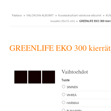
Päätaso
››
VALOKUVA-ALBUMIT
››
Kuvataskulliset valokuva-albumit
››
KUV
kuvalle (10x15 cm)
››
GREENLIFE EKO 300 kierr
GREENLIFE EKO 300 kierräty
Vaihtoehdot
Tuote
SININEN
VIHREÄ
HARMAA
PUNAINEN