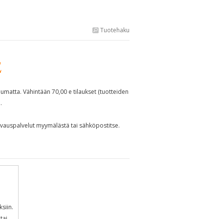
Tuotehaku
E
pumatta. Vähintään 70,00 e tilaukset (tuotteiden
.
uvauspalvelut myymälästä tai sähköpostitse.
siin.
tai