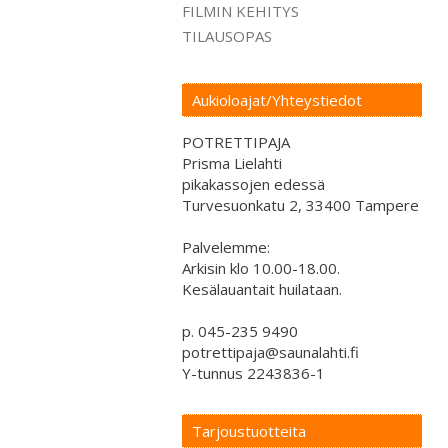
FILMIN KEHITYS
TILAUSOPAS
Aukioloajat/Yhteystiedot
POTRETTIPAJA
Prisma Lielahti
pikakassojen edessä
Turvesuonkatu 2, 33400 Tampere
Palvelemme:
Arkisin klo 10.00-18.00.
Kesälauantait huilataan.
p. 045-235 9490
potrettipaja@saunalahti.fi
Y-tunnus 2243836-1
Tarjoustuotteita