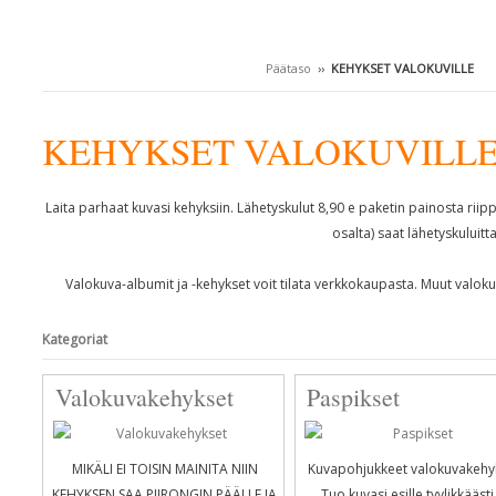
Päätaso
››
KEHYKSET VALOKUVILLE
KEHYKSET VALOKUVILL
Laita parhaat kuvasi kehyksiin. Lähetyskulut 8,90 e paketin painosta riip
osalta) saat lähetyskuluitta
Valokuva-albumit ja -kehykset voit tilata verkkokaupasta. Muut valok
Kategoriat
Valokuvakehykset
Paspikset
MIKÄLI EI TOISIN MAINITA NIIN
Kuvapohjukkeet valokuvakehyk
KEHYKSEN SAA PIIRONGIN PÄÄLLE JA
Tuo kuvasi esille tyylikkäästi 