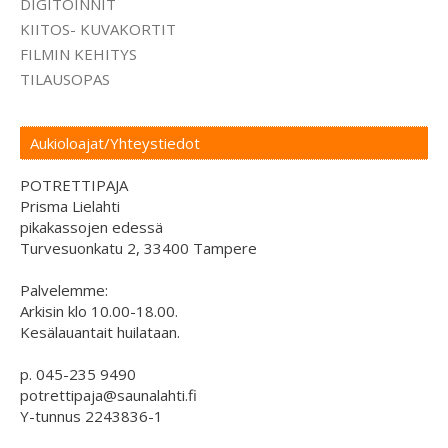
DIGITOINNIT
KIITOS- KUVAKORTIT
FILMIN KEHITYS
TILAUSOPAS
Aukioloajat/Yhteystiedot
POTRETTIPAJA
Prisma Lielahti
pikakassojen edessä
Turvesuonkatu 2, 33400 Tampere
Palvelemme:
Arkisin klo 10.00-18.00.
Kesälauantait huilataan.
p. 045-235 9490
potrettipaja@saunalahti.fi
Y-tunnus 2243836-1