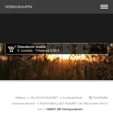
VERKKOKAUPPA
Ostoskorin sisältö
0 tuotetta - Yhteensä 0.00 €
Tuotehaku
Päätaso
››
VALOKUVA-ALBUMIT
››
Kuvataskulliset
valokuva-albumit
››
KUVATASKULLISET ALBUMIT 120-300 kuvalle (10x15
cm)
››
HANDY 200 Viininpunainen