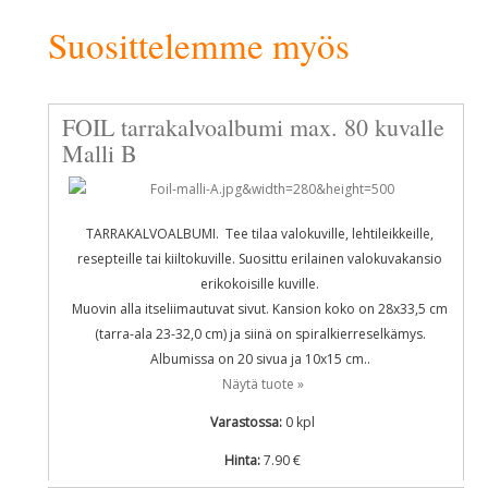
Suosittelemme myös
FOIL tarrakalvoalbumi max. 80 kuvalle
Malli B
TARRAKALVOALBUMI. Tee tilaa valokuville, lehtileikkeille,
resepteille tai kiiltokuville. Suosittu erilainen valokuvakansio
erikokoisille kuville.
Muovin alla itseliimautuvat sivut. Kansion koko on 28x33,5 cm
(tarra-ala 23-32,0 cm) ja siinä on spiralkierreselkämys.
Albumissa on 20 sivua ja 10x15 cm..
Näytä tuote »
Varastossa:
0
kpl
Hinta:
7.90 €